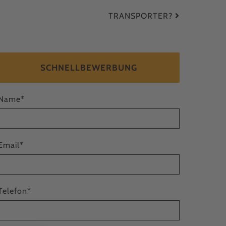
TRANS­PORTER?
SCHNELLBEWERBUNG
Name
*
Email
*
Telefon
*