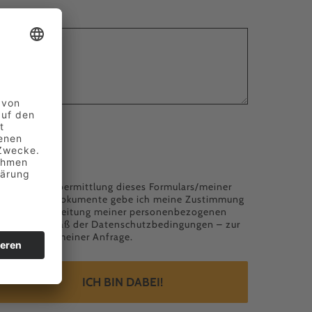
Nachricht
*
Lebenslauf
Mit der Übermittlung dieses Formulars/meiner
Bewerbungsdokumente gebe ich meine Zustimmung
für die Verarbeitung meiner personenbezogenen
Daten – gemäß der
Datenschutzbedingungen
– zur
Bearbeitung meiner Anfrage.
ICH BIN DABEI!