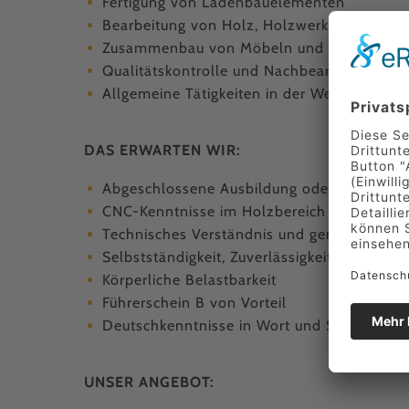
Fertigung von Ladenbauelementen
Bearbeitung von Holz, Holzwerkstoffen und
Zusammenbau von Möbeln und Inneneinri
Qualitätskontrolle und Nachbearbeitung der
Allgemeine Tätigkeiten in der Werkstatt
DAS ERWARTEN WIR:
Abgeschlossene Ausbildung oder einschlägige
CNC-Kenntnisse im Holzbereich von Vorteil
Technisches Verständnis und genaue Arbei
Selbstständigkeit, Zuverlässigkeit und Tea
Körperliche Belastbarkeit
Führerschein B von Vorteil
Deutschkenntnisse in Wort und Schrift von 
UNSER ANGEBOT: