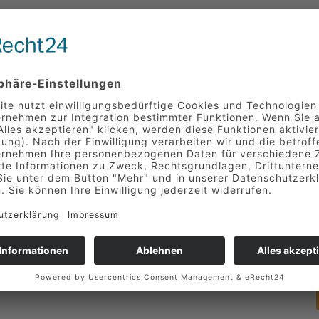
 weiteren Materialien
chtungen nach Plan
 gefertigten Bauteile
 Berufserfahrung als Tischler, Holztechniker, etc.
tsweise
mfähigkeit
Vorteil